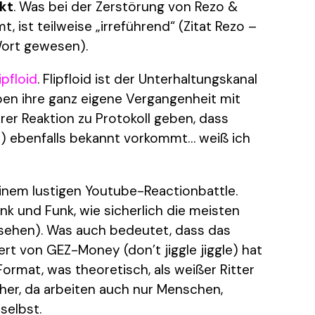
kt
. Was bei der Zerstörung von Rezo &
 ist teilweise „irreführend“ (Zitat Rezo –
Wort gewesen).
ipfloid
. Flipfloid ist der Unterhaltungskanal
ben ihre ganz eigene Vergangenheit mit
Ihrer Reaktion zu Protokoll geben, dass
r) ebenfalls bekannt vorkommt… weiß ich
 einem lustigen Youtube-Reactionbattle.
unk und Funk, wie sicherlich die meisten
rnsehen). Was auch bedeutet, dass das
rt von GEZ-Money (don’t jiggle jiggle) hat
 Format, was theoretisch, als weißer Ritter
her, da arbeiten auch nur Menschen,
selbst.