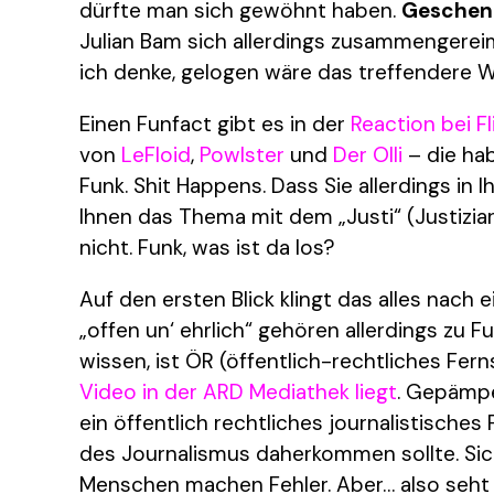
dürfte man sich gewöhnt haben.
Geschen
Julian Bam sich allerdings zusammengereimt,
ich denke, gelogen wäre das treffendere 
Einen Funfact gibt es in der
Reaction bei Fl
von
LeFloid
,
Powlster
​ und
Der Olli
– die ha
Funk. Shit Happens. Dass Sie allerdings in 
Ihnen das Thema mit dem „Justi“ (Justizia
nicht. Funk, was ist da los?
Auf den ersten Blick klingt das alles nach
„offen un‘ ehrlich“ gehören allerdings zu F
wissen, ist ÖR (öffentlich-rechtliches Fe
Video in der ARD Mediathek liegt
. Gepämpe
ein öffentlich rechtliches journalistisches
des Journalismus daherkommen sollte. Sic
Menschen machen Fehler. Aber… also seht 