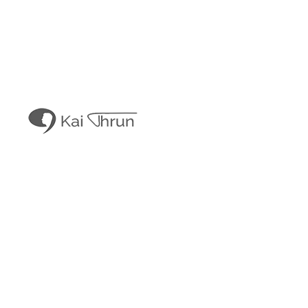
Kai Thrun
Digitaler Akteur seit 1996
Kais Content
Obligatorisches