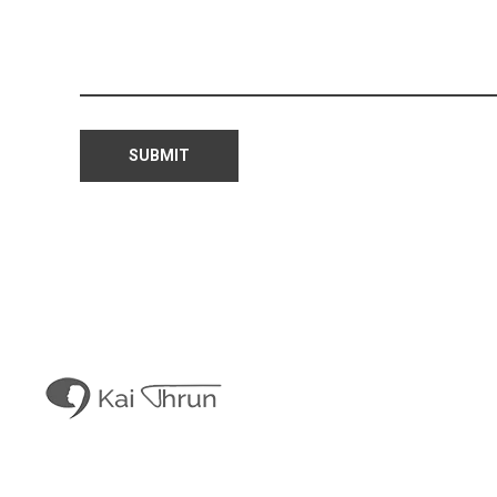
Kais Con
Kai Thrun
Digitaler Akteur seit 1996