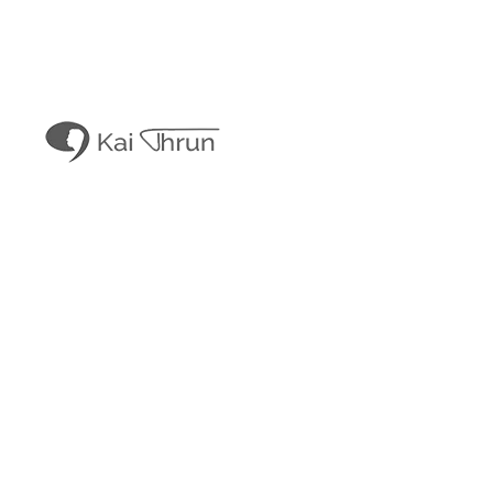
Kai Thrun
Digitaler Akteur seit 1996
Kais Content
Obligatorisches