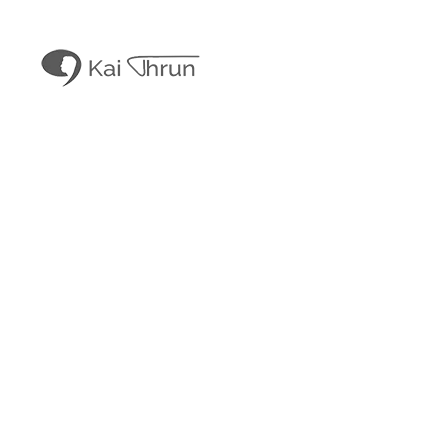
Kai Thrun
Digitaler Akteur seit 1996
Kais Content
Obligatorisches