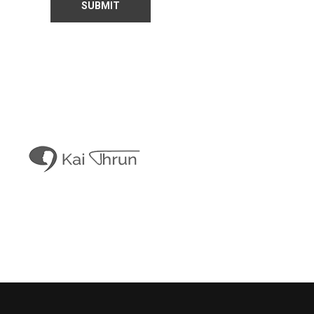
Kais Con
Kai Thrun
Digitaler Akteur seit 1996