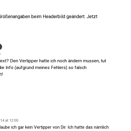
e Größenangaben beim Headerbild geändert. Jetzt
5
ext? Den Vertipper hatte ich noch ändern mussen, tut
die Info (aufgrund meines Fehlers) so falsch
t!
014 at 12:00
aube ich gar kein Vertipper von Dir. Ich hatte das nämlich