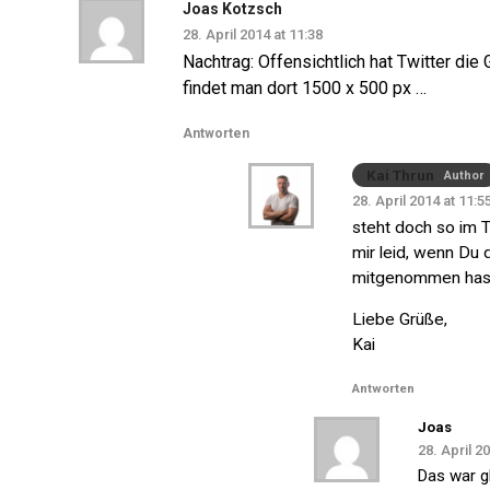
Joas Kotzsch
28. April 2014 at 11:38
Nachtrag: Offensichtlich hat Twitter di
findet man dort 1500 x 500 px …
Antworten
Kai Thrun
Author
28. April 2014 at 11:5
steht doch so im T
mir leid, wenn Du 
mitgenommen has
Liebe Grüße,
Kai
Antworten
Joas
28. April 2
Das war gl