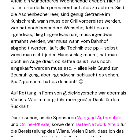
Alfeld ein wunderbares Wochenende erleben. Hierfür
ist es erforderlich permanent auf alles zu achten. Sind
die Aschenbecher leer, sind genug Getränke im
Kühlschrank, wann muss der Grill vorbereitet werden,
wer hat noch besondere Wünsche, fehlt es an
irgendwas, fliegt irgendwas rum, muss irgendwer
ermahnt werden, wer muss wann vom Bahnhof
abgeholt werden, läuft die Technik etc pp – selbst
wenn man nicht jeden Handschlag macht, hat man
doch ein Auge drauf, ob Kaffee da ist, was noch
eingekauft werden muss etc. – alles kein Grund zur
Beunruhigung, aber irgendwann schlaucht es schon.
Spaß gemacht hat es dennoch! 🙂
Auf Rettung in Form von @dieMeyersche war abermals
Verlass. Wie immer gilt ihr mein großer Dank für den
Rückhalt.
Danke schön, an die Sponsoren
Wiegand Automobile
und
Online-PKV.de
, sowie dem
Data-Network Alfeld
für
die Bereistellung des Wlans. Vielen Dank, dass ich das