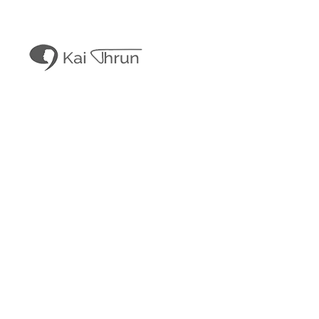
Kai Thrun
Digitaler Akteur seit 1996
Kais Content
Obligatorisches