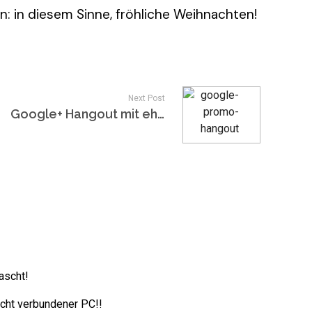
: in diesem Sinne, fröhliche Weihnachten!
Next Post
Google+ Hangout mit ehemaligen NBA-Stars [Spot]
ascht!
icht verbundener PC!!