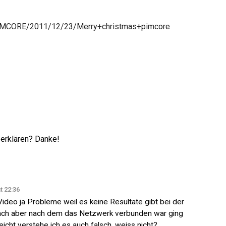
/PIMCORE/2011/12/23/Merry+christmas+pimcore
 erklären? Danke!
t 22:36
Video ja Probleme weil es keine Resultate gibt bei der
ach aber nach dem das Netzwerk verbunden war ging
leicht verstehe ich es auch falsch, weiss nicht?