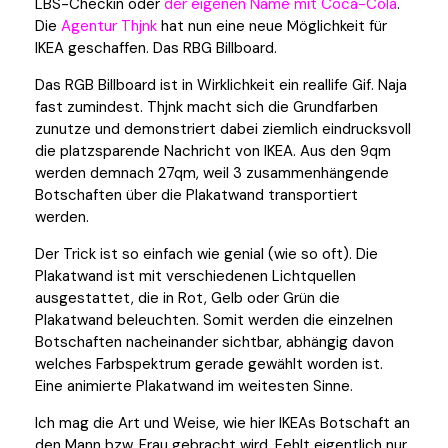
LBS-Checkin oder
der eigenen Name mit Coca-Cola
.
Die
Agentur Thjnk
hat nun eine neue Möglichkeit für
IKEA geschaffen. Das RBG Billboard.
Das RGB Billboard ist in Wirklichkeit ein reallife Gif. Naja
fast zumindest. Thjnk macht sich die Grundfarben
zunutze und demonstriert dabei ziemlich eindrucksvoll
die platzsparende Nachricht von IKEA. Aus den 9qm
werden demnach 27qm, weil 3 zusammenhängende
Botschaften über die Plakatwand transportiert
werden.
Der Trick ist so einfach wie genial (wie so oft). Die
Plakatwand ist mit verschiedenen Lichtquellen
ausgestattet, die in Rot, Gelb oder Grün die
Plakatwand beleuchten. Somit werden die einzelnen
Botschaften nacheinander sichtbar, abhängig davon
welches Farbspektrum gerade gewählt worden ist.
Eine animierte Plakatwand im weitesten Sinne.
Ich mag die Art und Weise, wie hier IKEAs Botschaft an
den Mann bzw. Frau gebracht wird. Fehlt eigentlich nur