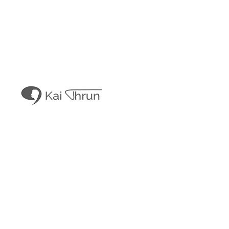
Kai Thrun
Digitaler Akteur seit 1996
Kais Content
Obligatorisches