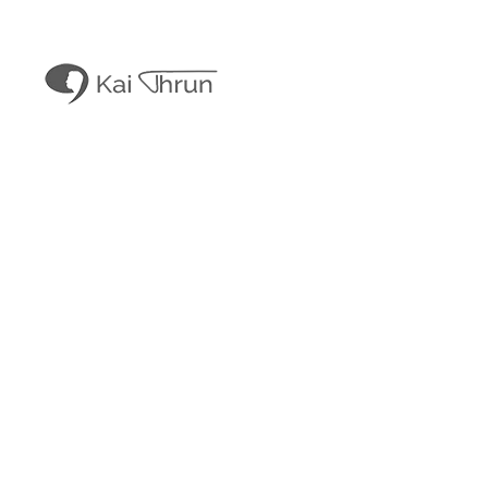
Kai Thrun
Digitaler Akteur seit 1996
Kais Content
Obligatorisches