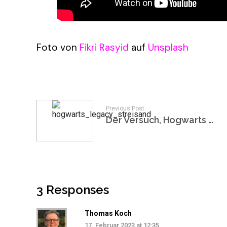
Foto von
Fikri Rasyid
auf
Unsplash
Previous Post
Der Versuch, Hogwarts Legacy zu canceln, endet im Streisand-Effekt
3 Responses
Thomas Koch
17. Februar 2023 at 12:35