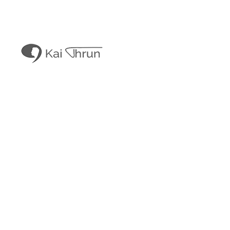
Kai Thrun
Digitaler Akteur seit 1996
Kais Content
Obligatorisches