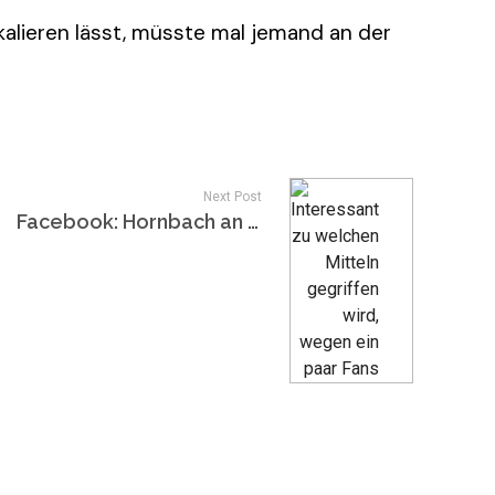
alieren lässt, müsste mal jemand an der
Next Post
Facebook: Hornbach an Obi: Wer f…. wen?!