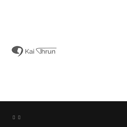
Kais Con
Kai Thrun
Digitaler Akteur seit 1996