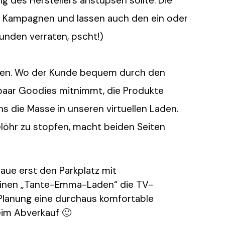
g des Herstellers anstupsen sollte. Die
er Kampagnen und lassen auch den ein oder
Kunden verraten, pscht!)
ben. Wo der Kunde bequem durch den
paar Goodies mitnimmt, die Produkte
s die Masse in unseren virtuellen Laden.
löhr zu stopfen, macht beiden Seiten
 baue erst den Parkplatz mit
meinen „Tante-Emma-Laden“ die TV-
 Planung eine durchaus komfortable
eim Abverkauf 🙂