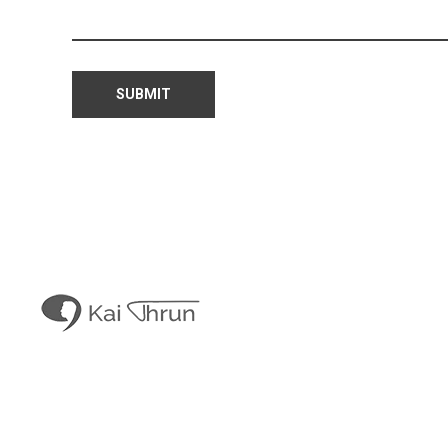
Kais Con
Kai Thrun
Digitaler Akteur seit 1996