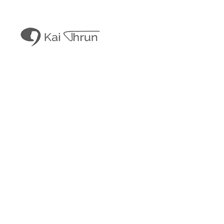
Kai Thrun
Digitaler Akteur seit 1996
Kais Content
Obligatorisches