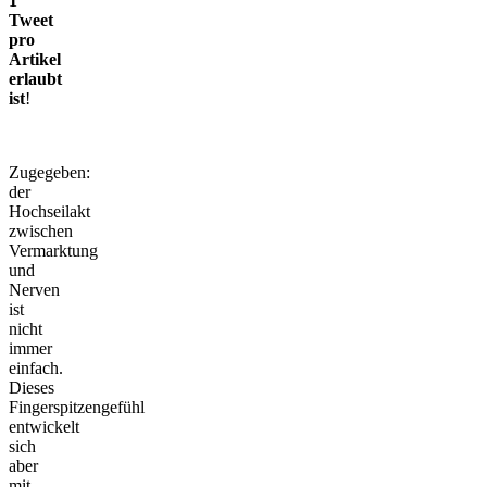
1
Tweet
pro
Artikel
erlaubt
ist
!
Zugegeben:
der
Hochseilakt
zwischen
Vermarktung
und
Nerven
ist
nicht
immer
einfach.
Dieses
Fingerspitzengefühl
entwickelt
sich
aber
mit