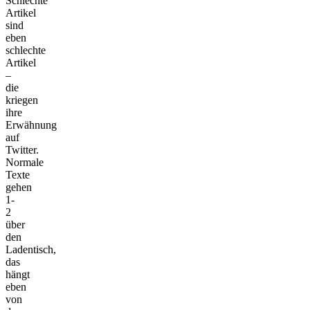
Schlechte
Artikel
sind
eben
schlechte
Artikel
–
die
kriegen
ihre
Erwähnung
auf
Twitter.
Normale
Texte
gehen
1-
2
über
den
Ladentisch,
das
hängt
eben
von