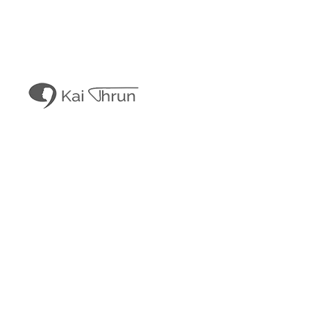
Kai Thrun
Digitaler Akteur seit 1996
Kais Content
Obligatorisches