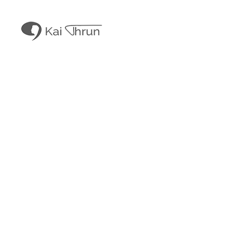
Kai Thrun
Digitaler Akteur seit 1996
Kais Content
Obligatorisches