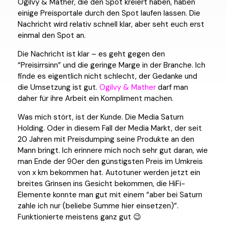
Ogilvy & Mather, die den Spot kreiert haben, haben
einige Preisportale durch den Spot laufen lassen. Die
Nachricht wird relativ schnell klar, aber seht euch erst
einmal den Spot an.
Die Nachricht ist klar – es geht gegen den
“Preisirrsinn” und die geringe Marge in der Branche. Ich
finde es eigentlich nicht schlecht, der Gedanke und
die Umsetzung ist gut.
Ogilvy & Mather
darf man
daher für ihre Arbeit ein Kompliment machen.
Was mich stört, ist der Kunde. Die Media Saturn
Holding. Oder in diesem Fall der Media Markt, der seit
20 Jahren mit Preisdumping seine Produkte an den
Mann bringt. Ich erinnere mich noch sehr gut daran, wie
man Ende der 90er den günstigsten Preis im Umkreis
von x km bekommen hat. Autotuner werden jetzt ein
breites Grinsen ins Gesicht bekommen, die HiFi-
Elemente konnte man gut mit einem “aber bei Saturn
zahle ich nur (beliebe Summe hier einsetzen)”.
Funktionierte meistens ganz gut 😉