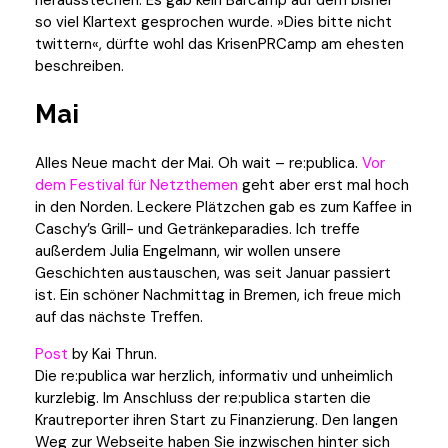
herausstechen. Es gab kein Barcamp auf dem bisher
so viel Klartext gesprochen wurde. »Dies bitte nicht
twittern«, dürfte wohl das KrisenPRCamp am ehesten
beschreiben.
Mai
Alles Neue macht der Mai. Oh wait – re:publica.
Vor
dem Festival für Netzthemen
geht aber erst mal hoch
in den Norden. Leckere Plätzchen gab es zum Kaffee in
Caschy’s Grill- und Getränkeparadies. Ich treffe
außerdem Julia Engelmann, wir wollen unsere
Geschichten austauschen, was seit Januar passiert
ist. Ein schöner Nachmittag in Bremen, ich freue mich
auf das nächste Treffen.
Post
by Kai Thrun.
Die re:publica war herzlich, informativ und unheimlich
kurzlebig. Im Anschluss der re:publica starten die
Krautreporter ihren Start zu Finanzierung. Den langen
Weg zur Webseite haben Sie inzwischen hinter sich