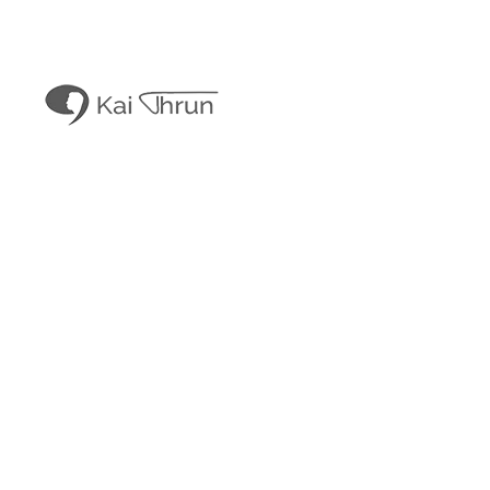
Kai Thrun
Digitaler Akteur seit 1996
Kais Content
Obligatorisches