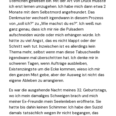
Sternchen gewesen bin. Mit der Art von Druck musste
ich erst lernen umzugehen. Ich habe mich dann etwa 2
Monate mit dem Selbstmord angefreundet. Das
Denkmuster wechselt irgendwann in diesem Prozess
von „soll ich?“ zu „Wie machst du es?“. Ich weiß nun
ganz genau, dass ich mir nie die Pulsadern
aufschneiden würde oder mich erhängen würde. Ich
hätte zu viel Angst, das es nicht klappt oder der
Schnitt weh tut. Inzwischen ist es allerdings kein
Thema mehr, selbst wenn man diese Tabuschwelle
irgendwann mal überschritten hat. Ich denke mir in
schweren Tagen, wenn Aufträge ausbleiben,
Existenzängste um die Ecke kommen, wieso ich mir
den ganzen Mist gebe, aber der Ausweg ist nicht das
eigene Ableben zu arrangieren.
Es war die ausgehende Nacht meines 32. Geburtstags,
wo ich mein damaliges Schweigen brach und mich
meiner Ex-Freundin mein Seelenleben eröffnete. Sie
hatte bis dahin keinen Schimmer. Ich habe den Suizid
damals tatsächlich wegen ihr nicht begangen, das