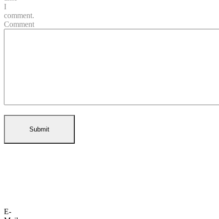
I
comment.
Comment
E-