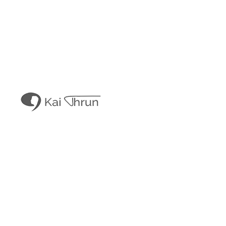
Kai Thrun
Digitaler Akteur seit 1996
Kais Content
Obligatorisches