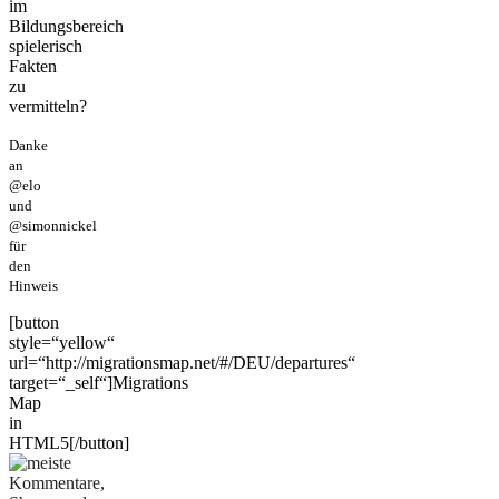
im
Bildungsbereich
spielerisch
Fakten
zu
vermitteln?
Danke
an
@elo
und
@simonnickel
für
den
Hinweis
[button
style=“yellow“
url=“http://migrationsmap.net/#/DEU/departures“
target=“_self“]Migrations
Map
in
HTML5[/button]