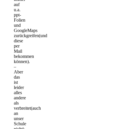
auf
u.a.
ppt-
Folien
und
GoogleMaps
zurückgreifen(und
diese
per
Mail
bekommen
können).
–
Aber
das
ist
leider
alles
andere
als
verbreitet(auch
an
unser
Schule
nicht).